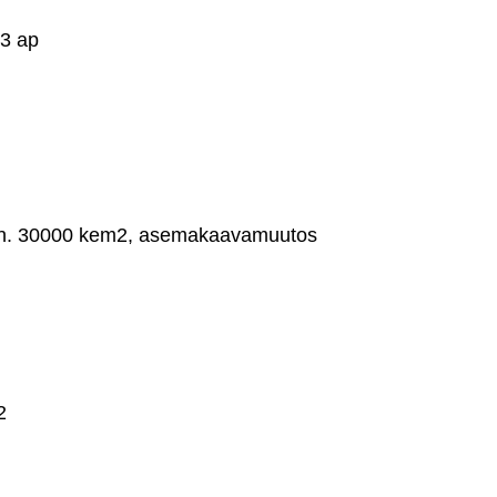
23 ap
oja n. 30000 kem2, asemakaavamuutos
2