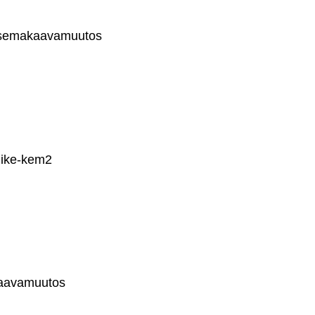
 asemakaavamuutos
iike-kem2
kaavamuutos